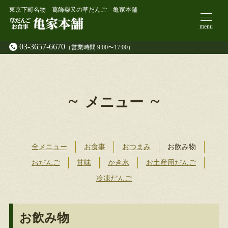
東京下町名物 葛飾柴又の草だんご 亀家本舗
menu
03-3657-6670
（営業時間 9:00〜17:00）
メニュー
全メニュー
お食事
おつまみ
お飲み物
おだんご
甘味
かき氷
お土産用だんご
冷凍だんご
お飲み物