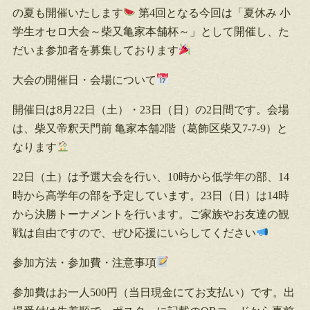
の夏も開催いたします
第4回となる今回は「夏休み 小
学生オセロ大会～柴又亀家本舗杯～」として開催し、た
だいま参加者を募集しております
大会の開催日・会場について
開催日は8月22日（土）・23日（日）の2日間です。会場
は、柴又帝釈天門前 亀家本舗2階（葛飾区柴又7-7-9）と
なります
22日（土）は予選大会を行い、10時から低学年の部、14
時から高学年の部を予定しています。23日（日）は14時
から決勝トーナメントを行います。ご家族やお友達の観
戦は自由ですので、ぜひ応援にいらしてください
参加方法・参加費・注意事項
参加費はお一人500円（当日現金にてお支払い）です。出