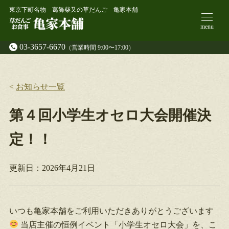
東京下町名物 葛飾柴又の草だんご 亀家本舗
menu
03-3657-6670
（営業時間 9:00〜17:00）
<
お知らせ一覧
第４回小学生オセロ大会開催決
定！！
更新日：
2026年4月21日
いつも亀家本舗をご利用いただきありがとうございます
当店主催の恒例イベント「小学生オセロ大会」を、こ